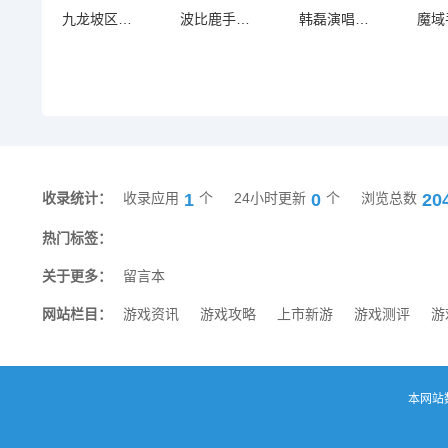
九龙坡区小教师荣获杰出教育工作者和优秀教师双重殊荣
波比鹿手电筒：打造超强亮度与便携耐用的完美结合
韩磊演唱《隋唐英雄传》主题曲《真英雄》，在线畅听不容错过
1
0
20
收录统计：
收录应用
个
24小时更新
个
浏览总数
热门标签：
关于更多：
留言本
网站栏目：
游戏资讯
游戏攻略
上市新游
游戏测评
游
本网站