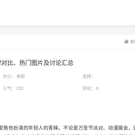
首
牌对比、热门图片及讨论汇总
大小：
未知
支持：
人气：
232
评论：
0
爱角色扮演的年轻人的青睐。不论是万圣节派对、动漫展会，