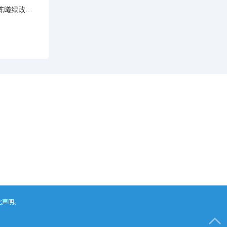
陈曦绿改的奇幻之旅：免费阅读与精彩剧情一手掌握
此声明。