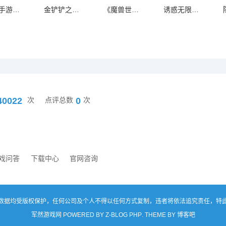
魔域手游战士全面解析：2017年度最强技巧与攻略揭秘
金铲铲之战中香水宝石拉克丝的保底次数解析与技巧分享
《魔兽世界》国服“巫妖王之怒”怀旧服血环开服时间详解与期待分析
诱惑无限的性感护士装供应商，畅享魅力体验
40022
0
次
点评总数
次
戏问答
下载中心
官网咨询
数据均受版权保护，任何公司及个人不得以任何方式复制，违者将依法追究责任，特
军然游戏网 POWERED BY
Z-BLOG PHP
. THEME BY
博客吧